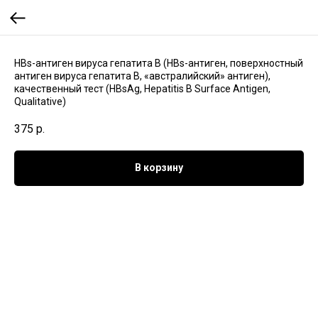
HBs-антиген вируса гепатита В (HBs-антиген, поверхностный
антиген вируса гепатита B, «австралийский» антиген),
качественный тест (HBsAg, Hepatitis В Surface Antigen,
Qualitative)
375
р.
В корзину