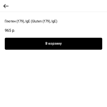
Глютен (f79), IgE (Gluten (f79), IgE)
965
р.
В корзину