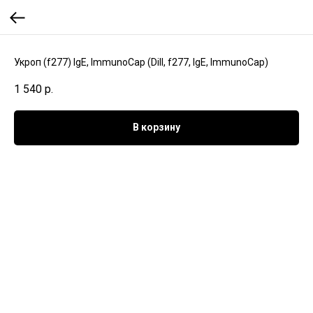
Укроп (f277) IgE, ImmunoCap (Dill, f277, IgE, ImmunoCap)
1 540
р.
В корзину