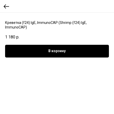
Креветка (f24) IgE, ImmunoCAP (Shrimp (f24) IgE,
ImmunoCAP)
1 180
р.
В корзину