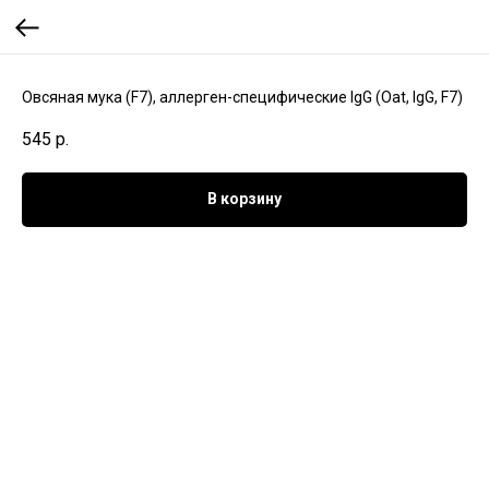
Овсяная мука (F7), аллерген-специфические IgG (Oat, IgG, F7)
545
р.
В корзину