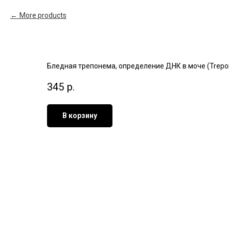
More products
Бледная трепонема, определение ДНК в моче (Trepone
345
р.
В корзину