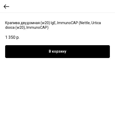
Крапива двудомная (w20) IgE, ImmunoCAP (Nettle, Urtica
dioica (w20), ImmunoCAP)
1 350
р.
В корзину