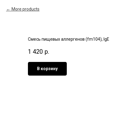
More products
Смесь пищевых аллергенов (fm104), IgE
1 420
р.
В корзину