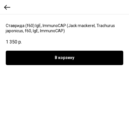
Ставрида (f60) IgE, ImmunoCAP (Jack mackerel, Trachurus
japonicus, f60, IgE, ImmunoCAP)
1 350
р.
В корзину