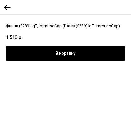
Финик (f289) IgE, ImmunoCap (Dates (f289) IgE, ImmunoCap)
1 510
р.
В корзину