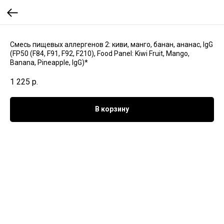
Смесь пищевых аллергенов 2: киви, манго, банан, ананас, IgG
(FP50 (F84, F91, F92, F210), Food Panel: Kiwi Fruit, Mango,
Banana, Pineapple, IgG)*
1 225
р.
В корзину