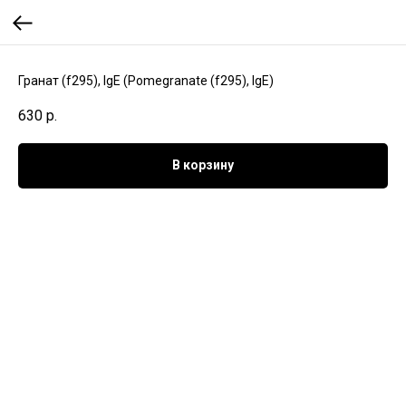
Гранат (f295), IgE (Pomegranate (f295), IgE)
630
р.
В корзину