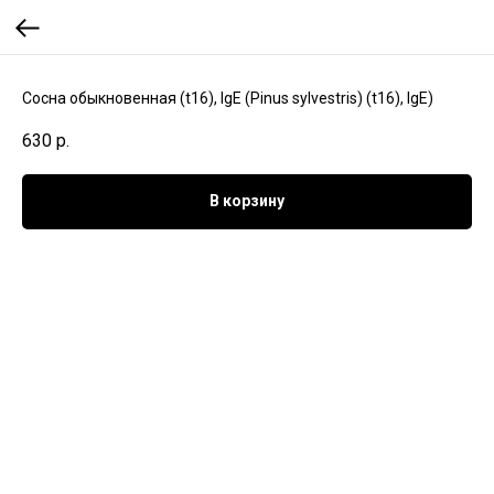
Сосна обыкновенная (t16), IgE (Pinus sylvestris) (t16), IgE)
630
р.
В корзину