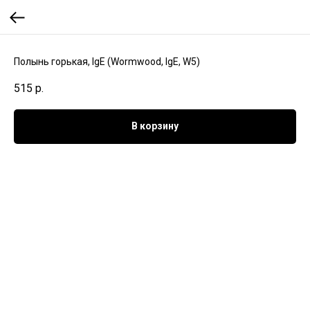
Полынь горькая, IgE (Wormwood, IgE, W5)
515
р.
В корзину