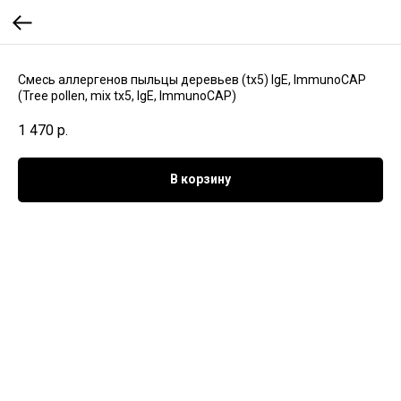
Смесь аллергенов пыльцы деревьев (tx5) IgE, ImmunoCAP
(Tree pollen, mix tx5, IgE, ImmunoCAP)
1 470
р.
В корзину