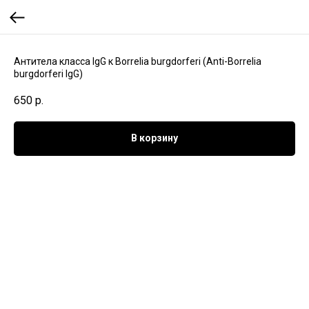
Aнтитела класса IgG к Borrelia burgdorferi (Anti-Borrelia
burgdorferi IgG)
650
р.
В корзину