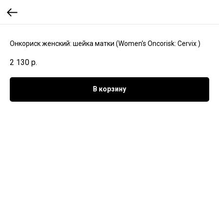
Онкориск женский: шейка матки (Women's Oncorisk: Cervix )
2 130
р.
В корзину