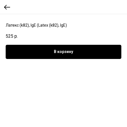
Латекс (k82), IgE (Latex (k82), IgE)
525
р.
В корзину