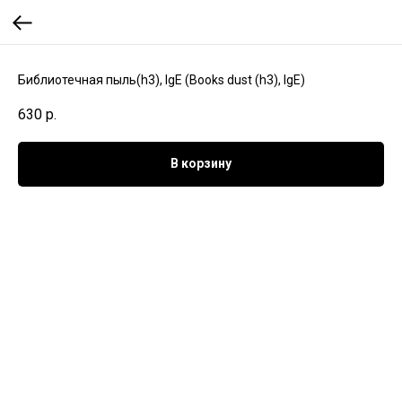
Библиотечная пыль(h3), IgE (Books dust (h3), IgE)
630
р.
В корзину