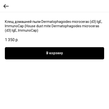
Клещ домашней пыли Dermatophagoides microceras (d3) IgE,
ImmunoCap (House dust mite Dermatophagoides microceras
(d3) IgE, ImmunoCap)
1 350
р.
В корзину