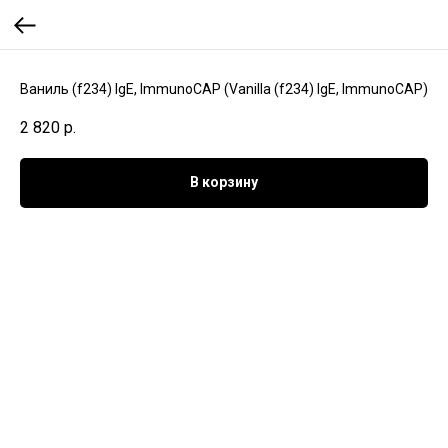
Ваниль (f234) IgE, ImmunoCAP (Vanilla (f234) IgE, ImmunoCAP)
2 820
р.
В корзину