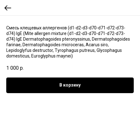
Смесь клещевых аллергенов (d1-d2-d3-d70-d71-d72-d73-
d74) IgE (Mite allergen mixture (d1-d2-d3-d70-d71-d72-d73-
d74) IgE Dermatophagoides pteronyssinus, Dermatophagoides
farinae, Dermatophagoides microceras, Acarus siro,
Lepidoglyfus destructor, Tyrophagus putreus, Glycophagus
domesticus, Euroglyphus maynei)
1 000
р.
В корзину