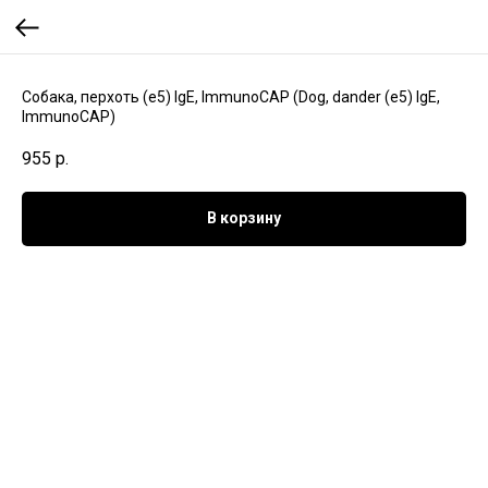
Собака, перхоть (e5) IgE, ImmunoCAP (Dog, dander (e5) IgE,
ImmunoCAP)
955
р.
В корзину