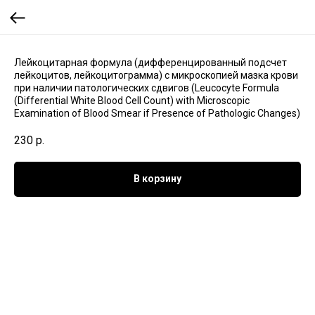
Лейкоцитарная формула (дифференцированный подсчет
лейкоцитов, лейкоцитограмма) с микроскопией мазка крови
при наличии патологических сдвигов (Leucocyte Formula
(Differential White Blood Cell Count) with Microscopic
Examination of Blood Smear if Presence of Pathologic Changes)
230
р.
В корзину