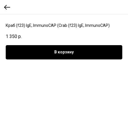
Краб (f23) IgE, ImmunoCAP (Crab (f23) IgE, ImmunoCAP)
1 350
р.
В корзину