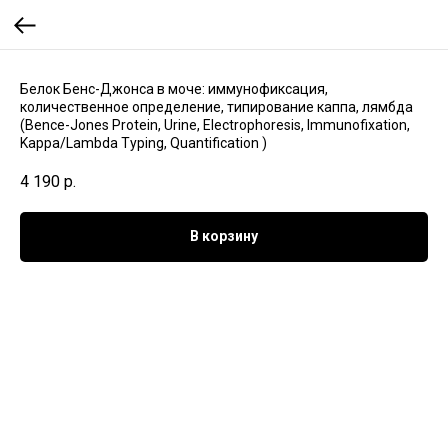
Белок Бенс-Джонса в моче: иммунофиксация,
количественное определение, типирование каппа, лямбда
(Bence-Jones Protein, Urine, Electrophoresis, Immunofixation,
Kappa/Lambda Typing, Quantification )
4 190
р.
В корзину