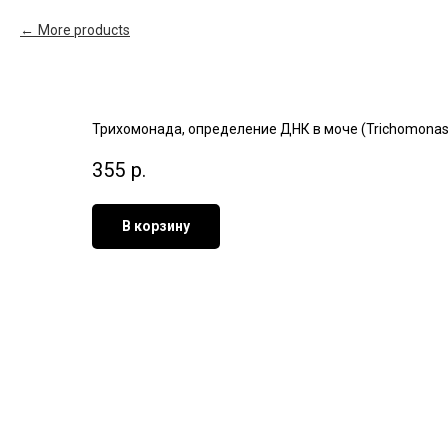
More products
Трихомонада, определение ДНК в моче (Trichomonas va
355
р.
В корзину