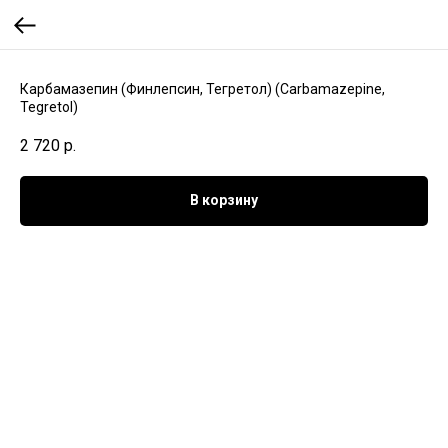
Карбамазепин (Финлепсин, Тегретол) (Сarbamazepine,
Tegretol)
2 720
р.
В корзину