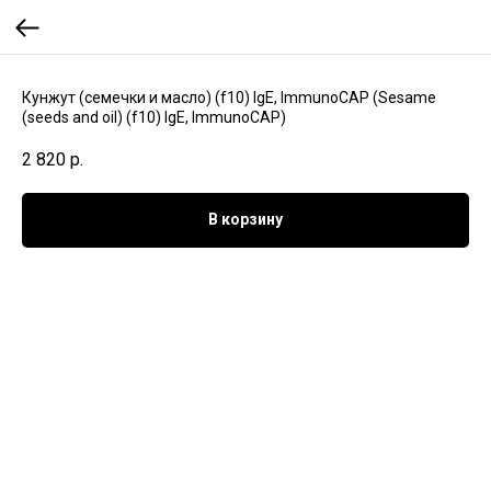
Кунжут (семечки и масло) (f10) IgE, ImmunoCAP (Sesame
(seeds and oil) (f10) IgE, ImmunoCAP)
2 820
р.
В корзину