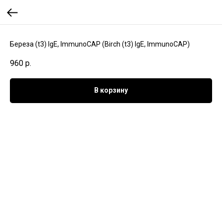
Береза (t3) IgE, ImmunoCAP (Birch (t3) IgE, ImmunoCAP)
960
р.
В корзину