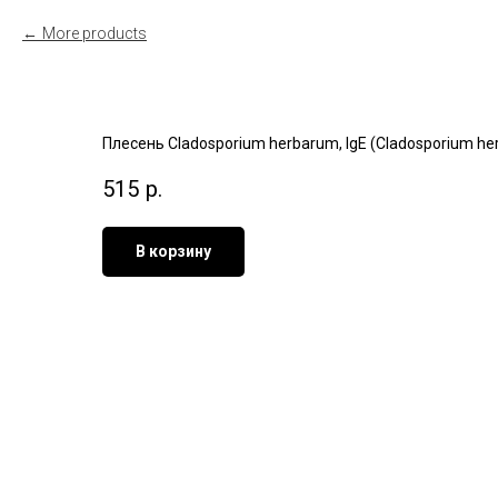
More products
Плесень Cladosporium herbarum, IgE (Cladosporium her
515
р.
В корзину