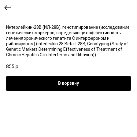
Интерлейкин-28В (ИЛ-28В), генотипирование (исследование
генетических маркеров, определяющих эффективность
лечения хронического гепатита С интерфероном и
рибавирином) (Interleukin 28 Beta IL28B, Genotyping (Study of
Genetic Markers Determining Effectiveness of Treatment of
Chronic Hepatitis C in Interferon and Ribavirin))
855
р.
В корзину