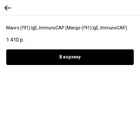
Манго (f91) IgE, ImmunoCAP (Mango (f91) IgE, ImmunoCAP)
1 410
р.
В корзину