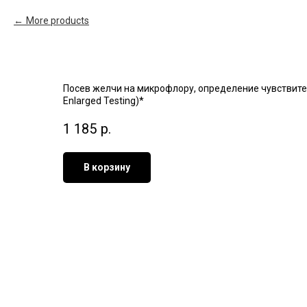
More products
Посев желчи на микрофлору, определение чувствительно
Enlarged Testing)*
1 185
р.
В корзину