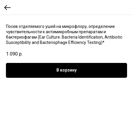
Посев отделяемого ушей на микрофлору, определение
чувствительности к антимикробным препаратам и
бактериофагам (Ear Culture. Bacteria Identification, Antibiotic
Susceptibility and Bacteriophage Efficiency Testing)*
1 090
р.
В корзину