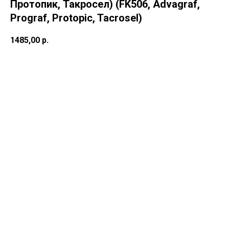
Протопик, Такросел) (FK506, Advagraf,
Prograf, Protopic, Tacrosel)
1485,00
р.
В корзину