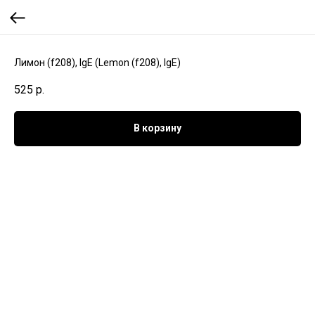
Лимон (f208), IgE (Lemon (f208), IgE)
525
р.
В корзину