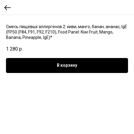
Смесь пищевых аллергенов 2: киви, манго, банан, ананас, IgE
(FP50 (F84, F91, F92, F210), Food Panel: Kiwi Fruit, Mango,
Banana, Pineapple, IgE)*
1 280
р.
В корзину