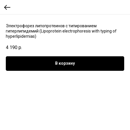
Электрофорез липопротеинов с типированием
гиперлипидемий (Lipoprotein electrophoresis with typing of
hyperlipidemias)
4 190
р.
В корзину