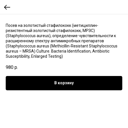
Посев на золотистый стафилококк (метициллин-
резистентный золотистый стафилококк, МРЗС)
(Staphylococcus aureus), определение чувствительности к
расширенному спектру антимикробных препаратов
(Staphylococcus aureus (Methicillin-Resistant Staphylococcus
aureus – MRSA) Culture. Bacteria Identification, Antibiotic
Susceptibility, Enlarged Testing)
980
р.
В корзину