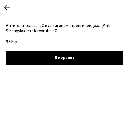
Антитела класса IgG к антигенам стронгилоидоза (Anti-
Strongyloides stercoralis IgG)
935
р.
В корзину