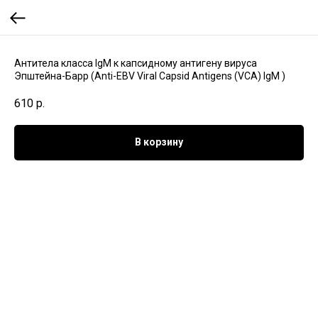
Антитела класса IgМ к капсидному антигену вируса
Эпштейна-Барр (Аnti-EBV Viral Capsid Antigens (VCA) IgМ )
610
р.
В корзину