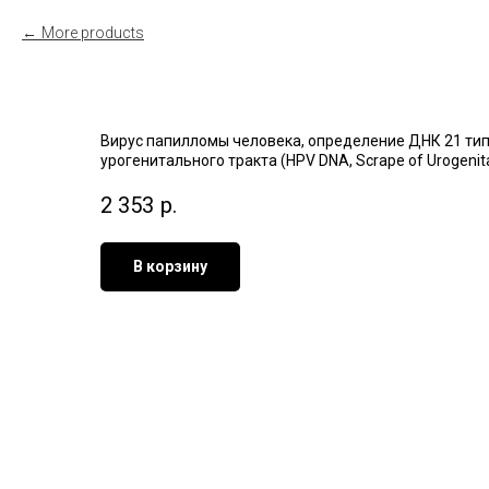
More products
Вирус папилломы человека, oпределение ДНК 21 типа: 6, 1
урогенитального тракта (HPV DNA, Scrape of Urogenital Epith
2 353
р.
В корзину