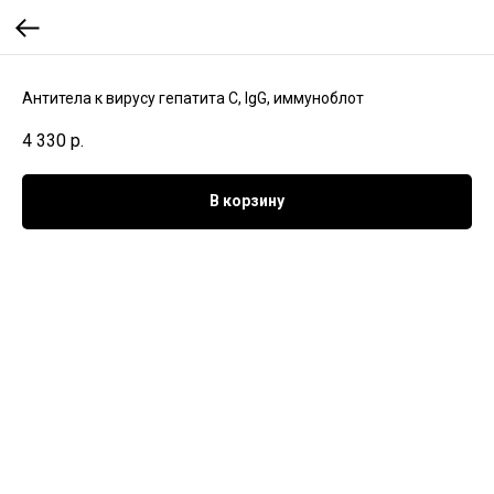
Антитела к вирусу гепатита С, IgG, иммуноблот
4 330
р.
В корзину