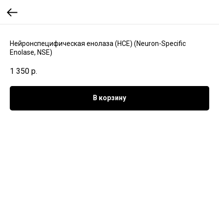
Нейронспецифическая енолаза (НСЕ) (Neuron-Specific
Enolase, NSE)
1 350
р.
В корзину