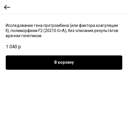
Исследование гена протромбина (или фактора коагуляции
II), полиморфизм F2 (20210 G>A), без описания результатов
врачом-генетиком
1 040
р.
В корзину