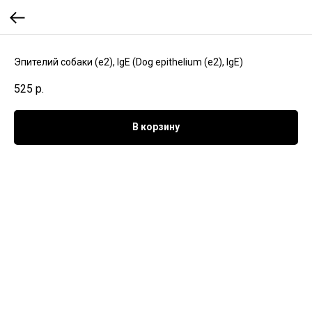
Эпителий собаки (e2), IgE (Dog epithelium (e2), IgE)
525
р.
В корзину