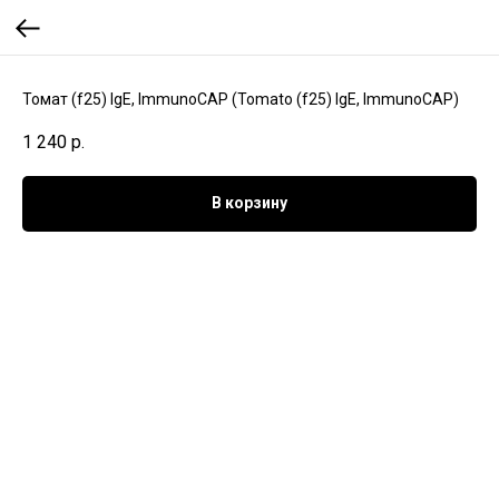
Томат (f25) IgE, ImmunoCAP (Tomato (f25) IgE, ImmunoCAP)
1 240
р.
В корзину