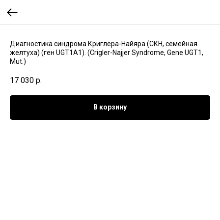
Диагностика синдрома Криглера-Найяра (СКН, семейная
желтуха) (ген UGT1A1). (Crigler-Najjer Syndrome, Gene UGT1,
Mut.)
17 030
р.
В корзину