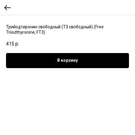
Трийодтиронин свободный (Т3 свободный) (Free
Triiodthyronine, FT3)
415
р.
В корзину